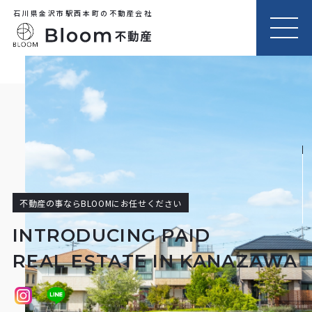
石川県金沢市駅西本町の不動産会社
MEN
U
不動産の事ならBLOOMにお任せください
INTRODUCING PAID
REAL ESTATE IN KANAZAWA