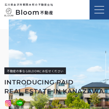
石川県金沢市駅西本町の不動産会社
MEN
U
不動産の事ならBLOOMにお任せください
INTRODUCING PAID
REAL ESTATE IN KANAZAWA