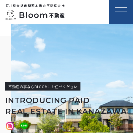
石川県金沢市駅西本町の不動産会社
MEN
U
不動産の事ならBLOOMにお任せください
INTRODUCING PAID
REAL ESTATE IN KANAZAWA