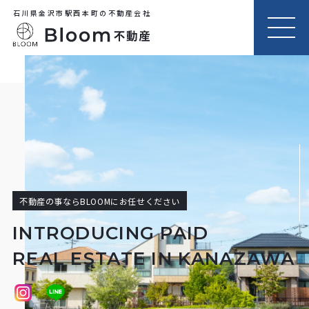
石川県金沢市駅西本町の不動産会社
MEN
U
不動産の事ならBLOOMにお任せください
INTRODUCING PAID
REAL ESTATE IN KANAZAWA