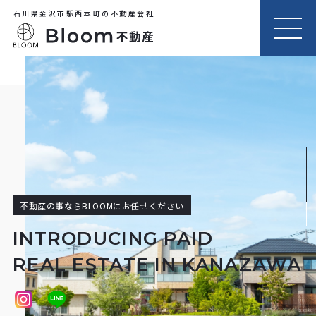
石川県金沢市駅西本町の不動産会社
MEN
U
不動産の事ならBLOOMにお任せください
INTRODUCING PAID
REAL ESTATE IN KANAZAWA