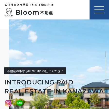
石川県金沢市駅西本町の不動産会社
MEN
U
不動産の事ならBLOOMにお任せください
INTRODUCING PAID
REAL ESTATE IN KANAZAWA