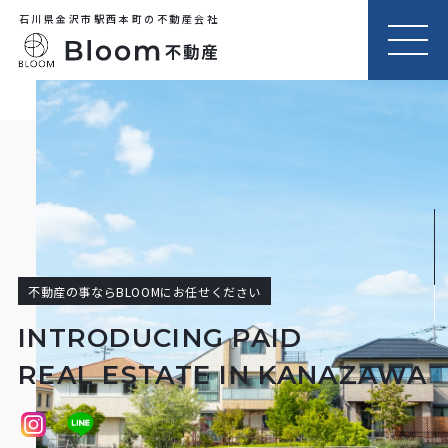
石川県金沢市駅西本町の不動産会社
MEN
U
不動産の事ならBLOOMにお任せください
INTRODUCING PAID
REAL ESTATE IN KANAZAWA