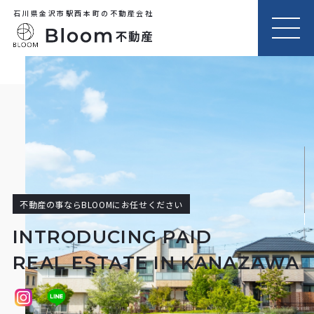
石川県金沢市駅西本町の不動産会社
MEN
U
不動産の事ならBLOOMにお任せください
INTRODUCING PAID
REAL ESTATE IN KANAZAWA