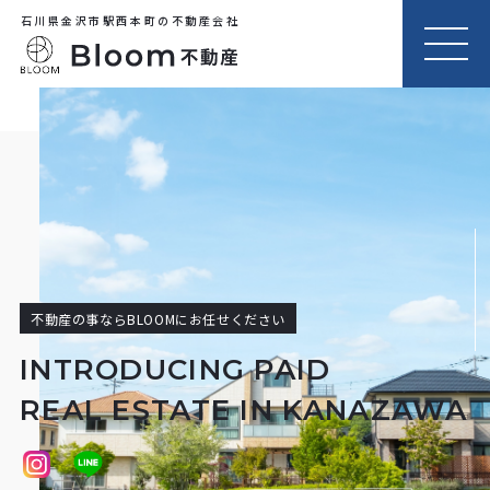
石川県金沢市駅西本町の不動産会社
MEN
U
不動産の事ならBLOOMにお任せください
INTRODUCING PAID
REAL ESTATE IN KANAZAWA