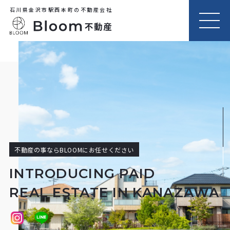
石川県金沢市駅西本町の不動産会社
MEN
U
不動産の事ならBLOOMにお任せください
INTRODUCING PAID
REAL ESTATE IN KANAZAWA