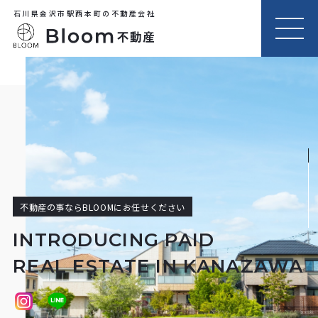
石川県金沢市駅西本町の不動産会社
MEN
U
不動産の事ならBLOOMにお任せください
INTRODUCING PAID
REAL ESTATE IN KANAZAWA