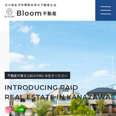
石川県金沢市駅西本町の不動産会社
MEN
U
不動産の事ならBLOOMにお任せください
INTRODUCING PAID
REAL ESTATE IN KANAZAWA