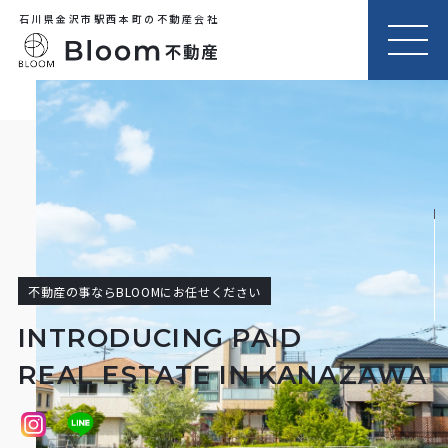
石川県金沢市駅西本町の不動産会社
MEN
U
不動産の事ならBLOOMにお任せください
INTRODUCING PAID
REAL ESTATE IN KANAZAWA