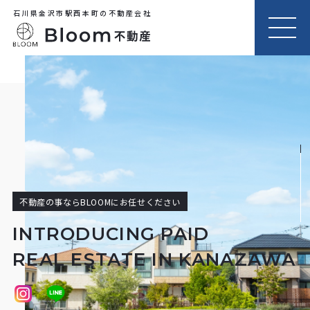
石川県金沢市駅西本町の不動産会社
MEN
U
不動産の事ならBLOOMにお任せください
INTRODUCING PAID
REAL ESTATE IN KANAZAWA