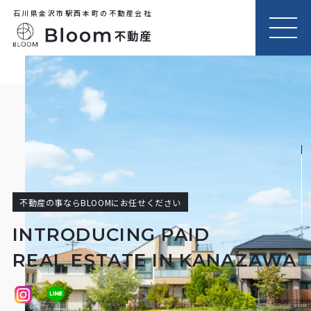
石川県金沢市駅西本町の不動産会社
MEN
U
不動産の事ならBLOOMにお任せください
INTRODUCING PAID
REAL ESTATE IN KANAZAWA