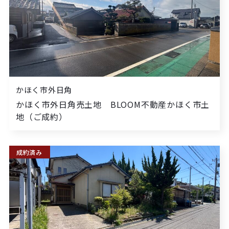
かほく市外日角
かほく市外日角売土地 BLOOM不動産かほく市土
地（ご成約）
成約済み