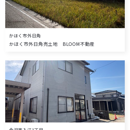
かほく市外日角
かほく市外日角売土地 BLOOM不動産
NEW
金沢市入江1丁目