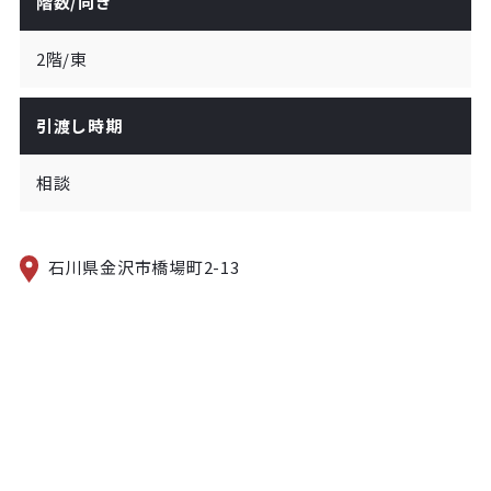
階数/向き
2階/東
引渡し時期
相談
石川県金沢市橋場町2-13